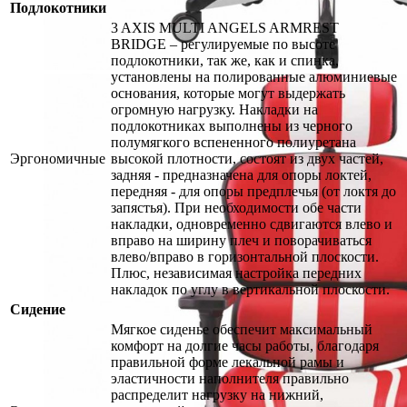
Подлокотники
3 AXIS MULTI ANGELS ARMREST
BRIDGE – регулируемые по высоте
подлокотники, так же, как и спинка,
установлены на полированные алюминиевые
основания, которые могут выдержать
огромную нагрузку. Накладки на
подлокотниках выполнены из черного
полумягкого вспененного полиуретана
Эргономичные
высокой плотности, состоят из двух частей,
задняя - предназначена для опоры локтей,
передняя - для опоры предплечья (от локтя до
запястья). При необходимости обе части
накладки, одновременно сдвигаются влево и
вправо на ширину плеч и поворачиваться
влево/вправо в горизонтальной плоскости.
Плюс, независимая настройка передних
накладок по углу в вертикальной плоскости.
Сидение
Мягкое сиденье обеспечит максимальный
комфорт на долгие часы работы, благодаря
правильной форме лекальной рамы и
эластичности наполнителя правильно
распределит нагрузку на нижний,