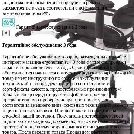
недостижении соглашения спор будет передан на
рассмотрение в суд в соответствии с действующим
законодательством РФ.
Гарантийное обслуживание 3 года.
×
Гарантийное обслуживание 3 года.
Гарантийное обслуживание товаров, размещенных на сайте
интернет магазина ergohuman.su - 3 года с момента продажи,
гарантия производителя – 3 года. Срок гарантийного
обслуживания начинается с момента продажи товара. Каждый
товар имеет инструкцию по сборке и эксплуатации,
технический паспорт, декларацию о соответствии и
сертификаты качества, предоставляемые производителем.
Каждый товар перед отгрузкой с фабрики проходит
предварительную проверку исправности всех узлов,
соответствия внешнего вида, основных технических свойств
и целостности упаковки. При доставке и сборке товара
службой нашей доставки, Покупатель подтверждает своей
подписью в накладных документах, что он не имеет никаких
претензий к внешнему виду и комплектации заказанного
товара. После передачи товара Продавцом претензии по