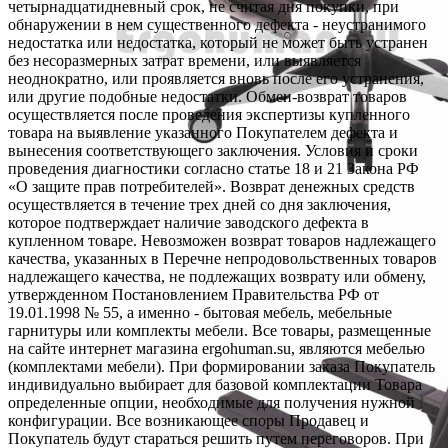
четырнадцатидневный срок, не считая дня покупки, при
обнаружении в нем существенного дефекта - неустранимого
недостатка или недостатка, который не может быть устранен
без несоразмерных затрат времени, или выявляется
неоднократно, или проявляется вновь после его устранения,
или другие подобные недостатки. Обмен-возврат товаров
осуществляется после проведения экспертизы купленного
товара на выявление указанного Покупателем дефекта и
вынесения соответствующего заключения. Условия и сроки
проведения диагностики согласно статье 18 и 21 Закона РФ
«О защите прав потребителей». Возврат денежных средств
осуществляется в течение трех дней со дня заключения,
которое подтверждает наличие заводского дефекта в
купленном товаре. Невозможен возврат товаров надлежащего
качества, указанных в Перечне непродовольственных товаров
надлежащего качества, не подлежащих возврату или обмену,
утвержденном Постановлением Правительства РФ от
19.01.1998 № 55, а именно - бытовая мебель, мебельные
гарнитуры или комплекты мебели. Все товары, размещенные
на сайте интернет магазина ergohuman.su, являются мебелью
(комплектами мебели). При формировании заказа Покупатель
индивидуально выбирает для базовой комплектации Товара
определенные опции, необходимые для получения нужной
конфигурации. Все возникающее споры Продавец и
Покупатель будут стараться решить путем переговоров. При