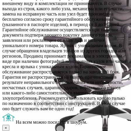
внешнему виду и комплектации не принимаются. В случае
выхода из строя, какого либо узла, механизма или его части,
замена на исправную часть или узел будет произведена
бесплатно согласно сроку гарантийного обслуживания
(указанного в паспорте изделия), в период от 3 до 90 дней.
Гарантийное обслуживание осуществляется при наличии
документа подтверждающего покупку данного товара,
заявления или рекламации от владельца и наличия
уникального номера товара. Ярлык с уникальным кодом. В
случае обращения владельцев товаров из других городов или
регионов, Продавец принимает рекламации в электронном
виде при наличии фотографий неисправных узлов или частей
кресла и ярлыка с уникальным кодом. Гарантийное
обслуживание распространяется только на заводской брак.
Гарантия не распространяется на ущерб, причиненный в
результате неправильного использования или небрежности,
несчастных случаев, царапин, ударов, нормального износа
или какого-либо самостоятельного вмешательства или
злоупотребления. Рекомендуется использовать кресло только
по назначению в соответствии с инструкцией. В этом случае
оно будет служить вам не один год!
На всем можно посидеть в шоурум.
×