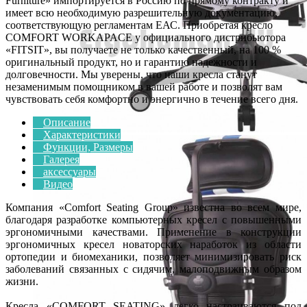
Furniture» импортируется в Россию по прямому контракту и
имеет всю необходимую разрешительную документацию,
соответствующую регламентам ЕАС. Приобретая кресло
COMFORT WORKAPACE у официального дистрибьютора
«FITSIT», вы получаете не только качественный, на 100 %
оригинальный продукт, но и гарантию надежности и
долговечности. Мы уверены, что наши кресла станут
незаменимым помощником в вашей работе и позволят вам
чувствовать себя комфортно и энергично в течение всего дня.
Описание
Характеристики
Функции, Размеры
Галерея
аксессуары
Видео
Компания «Comfort Seating Group» известна во всем мире,
благодаря разработке компьютерных кресел с повышенными
эргономичными качествами. Применение в конструкции
эргономичных кресел новаторских наработок из области
ортопедии и биомеханики, позволяет минимизировать риск
заболеваний связанных с сидячим, малоподвижным образом
жизни.
Кресла «COMFORT SEATING» легко настраиваются под