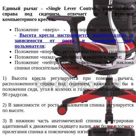
Единый рычаг - «Single Lever Control», размещённый
справа под сидением, отвечает за 4 функции
компьютерного кресла:
Положение «вверх» - регулировка высоты кресла
-
Высота кресла настраивается индивидуально, в
зависимости от роста и пропорций тела
пользователя
;
Положение «вперед» - регулировка глубины сидения;
Положение «назад» - активизация режима качания;
Положение «нейтральное» - фиксация угла наклона
спинки относительно сидения;
1) Высота кресла регулируется при помощи рычага,
расположенного справа под сидением, важно, что бы в
положении сидя, угол в коленях и голеностопе был не менее
90 градусов.
2) В зависимости от роста пользователя спинка регулируется
по высоте.
3) В нижнюю часть анатомической спинки интегрирован
адаптивный к движениям сидящего валик для более плотного
прилегания спинки к поясничному изгибу позвоночника.