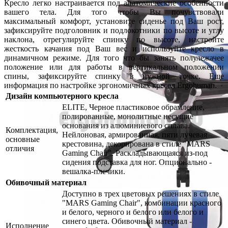
Кресло легко настраивается под анатомические особенности
вашего тела. Для того чтобы Вы почувствовали
максимальный комфорт, установите сиденье под Ваш рост,
зафиксируйте подголовник и подлокотники по высоте и углу
наклона, отрегулируйте спинку по высоте, настройте
жесткость качания под Ваш вес и используйте кресло в
динамичном режиме. Для того что бы занять полулежачее
положение или для работы в вертикальном положении
спины, зафиксируйте спинку в нужной точке. Еще
информация по настройке эргономичных кресел Ergohuman.
Дизайн компьютерного кресла
ELITE, Черное пластиковое обрамление,
полированные, монолитные несущие
основания из алюминиевого сплава.
Комплектация,
Нейлоновая, армированная, пяти лучевая
основные
крестовина, декорирована в стиле "MARS
отличия
Gaming Chair". Раскладывающаяся из-под
сидения подставка для ног. Опционально -
вешалка-плечики.
Обивочный материал
Доступно в трех цветовых решениях в стиле
"MARS Gaming Chair", комбинации красного
и белого, черного и белого или белого и
синего цвета. Обивочный материал -
Исполнение