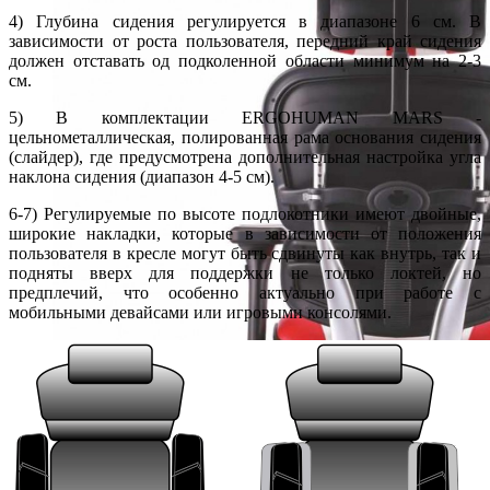
4) Глубина сидения регулируется в диапазоне 6 см. В
зависимости от роста пользователя, передний край сидения
должен отставать од подколенной области минимум на 2-3
см.
5) В комплектации ERGOHUMAN MARS -
цельнометаллическая, полированная рама основания сидения
(слайдер), где предусмотрена дополнительная настройка угла
наклона сидения (диапазон 4-5 см).
6-7) Регулируемые по высоте подлокотники имеют двойные,
широкие накладки, которые в зависимости от положения
пользователя в кресле могут быть сдвинуты как внутрь, так и
подняты вверх для поддержки не только локтей, но
предплечий, что особенно актуально при работе с
мобильными девайсами или игровыми консолями.