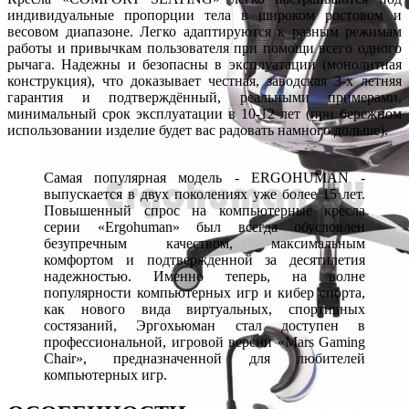
индивидуальные пропорции тела в широком ростовом и
весовом диапазоне. Легко адаптируются к разным режимам
работы и привычкам пользователя при помощи всего одного
рычага. Надежны и безопасны в эксплуатации (монолитная
конструкция), что доказывает честная, заводская 3-х летняя
гарантия и подтверждённый, реальными примерами,
минимальный срок эксплуатации в 10-12 лет (при бережном
использовании изделие будет вас радовать намного дольше).
Самая популярная модель - ERGOHUMAN -
выпускается в двух поколениях уже более 15 лет.
Повышенный спрос на компьютерные кресла
серии «Ergohuman» был всегда обусловлен
безупречным качеством, максимальным
комфортом и подтвержденной за десятилетия
надежностью. Именно теперь, на волне
популярности компьютерных игр и кибер спорта,
как нового вида виртуальных, спортивных
состязаний, Эргохьюман стал доступен в
профессиональной, игровой версии «Mars Gaming
Chair», предназначенной для любителей
компьютерных игр.