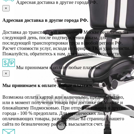
Адресная доставка в другие города РФ.
×
Адресная доставка в другие города РФ.
Доставка до транспортной компании в Москве бесплатно, на
следующий день, после подтверждения заказа, для
последующей транспортировки груза в любой регион РФ.
Расчет стоимости услуг, исходя из тарифов ТК и удаленности.
Пожалуйста, обратитесь к нам, для уточнения стоимости.
Мы принимаем к оплате любые платежи.
×
Мы принимаем к оплате любые платежи.
Возможна оплата картой или наличными, предварительно,
или в момент получения товара при доставке по Москве и
ближайшему Подмосковью. При отправке товаров в другие
города - 100 % предоплата. Для юридических лиц,
оплачивающих товары, размещенные на страницах нашего
сайта по безналичному расчету, высылается счет.