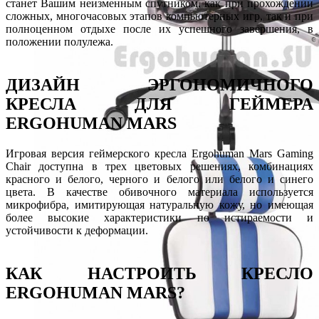
станет Вашим неизменным спутником, как при прохождении
сложных, многочасовых этапов компьютерных игр, так и при
полноценном отдыхе после их успешного завершения, в
положении полулежа.
ДИЗАЙН ЭРГОНОМИЧНОГО
КРЕСЛА ДЛЯ ГЕЙМЕРА
ERGOHUMAN MARS
Игровая версия геймерского кресла Ergohuman Mars Gaming
Chair доступна в трех цветовых решениях, комбинациях
красного и белого, черного и белого или белого и синего
цвета. В качестве обивочного материала используется
микрофибра, имитирующая натуральную кожу, но имеющая
более высокие характеристики по истираемости и
устойчивости к деформации.
КАК НАСТРОИТЬ КРЕСЛО
ERGOHUMAN MARS?