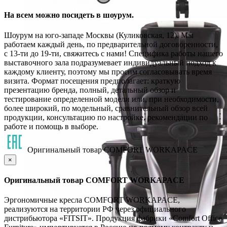
На всем можно посидеть в шоурум.
Шоурум на юго-западе Москвы (Куликовская, 12). Мы
работаем каждый день, по предварительной договоренности,
с 13-ти до 19-ти, свяжитесь с нами! Специфика работы нашего
выставочного зала подразумевает индивидуальный подход к
каждому клиенту, поэтому мы просим согласовывать время
визита. Формат посещения предполагает: краткую
презентацию бренда, полный, детальный обзор и
тестирование определенной модели или, при необходимости,
более широкий, по модельный, сравнительный обзор всей
продукции, консультацию по настройке, рекомендации по
работе и помощь в выборе.
Оригинальный товар COMFORT WORKAPACE
×
Оригинальный товар COMFORT WORKAPACE
Эргономичные кресла COMFORT WORKAPACE,
реализуются на территории РФ через официального
дистрибьютора «FITSIT». Продукция фабрики «Comfort Office