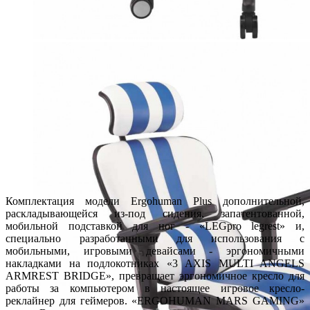
Комплектация модели Ergohuman Plus дополнительной,
раскладывающейся из-под сидения, запатентованной,
мобильной подставкой для ног - «LEGpro legrest» и,
специально разработанными для использования с
мобильными, игровыми девайсами - эргономичными
накладками на подлокотниках «3 AXIS MULTI ANGELS
ARMREST BRIDGE», превращает эргономичное кресло для
работы за компьютером в настоящее игровое кресло-
реклайнер для геймеров. «ERGOHUMAN MARS GAMING»