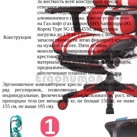
За жесткость всей конструкции кресла
отвечают монолитные основания сиденья,
спинки и подлокотников, выполненные из
алюминиевого сплава. Кресло установлено
на Газ-лифт (газ-патрон) SHS Samhongsa (Ю.
Корея) Type SG DIN 4550, допустимая
нагрузка до 170 кг. Газ патрон с большим
Конструкция
запасом прочности легко фиксирует кресло
на нужной высоте. Пяти лучевая
монолитная, армированная, нейлоновая
крестовина в цветовом решении обивочного
материала. Пять колес с уретановым ободом,
предназначены для всех типов полов,
обеспечивают плавный бесшумный ход.
Эргономичное компьютерное кресло «Comfort Seating» имеет
ряд регулировок, позволяющих «подогнать» его под
индивидуальные, физические данные пользователя, рост, вес,
пропорции тела (не меньше 50 кг, не больше 150 кг, не ниже
155 см, не выше 195 см).