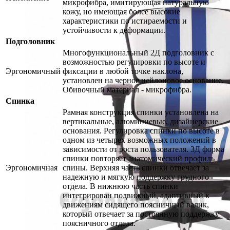
микрофибра, имитирующая натуральную
кожу, но имеющая более высокие
характеристики по истираемости и
устойчивости к деформации.
Подголовник
Многофункциональный 2Д подголовник с
возможностью регулировки по высоте и
Эргономичный
фиксации в любой точке наклона,
установлен на черное нейлоновое основание.
Обивочный материал - микрофибра.
Спинка
Рамная конструкция спинки установлена на
вертикальные, алюминиевые, дизайнерские
основания. Регулировка спинки по высоте в
одном из четырех возможных положений в
зависимости от роста пользователя. 3Д форма
спинки повторяет анатомический профиль
Эргономичная
спины. Верхняя часть спинки отвечает за
надежную и мягкую поддержку грудного
отдела. В нижнюю часть спинки
интегрирован подвижный, адаптивный к
движениям сидящего поясничный валик,
который отвечает за постоянную поддержку
поясничного отдела.