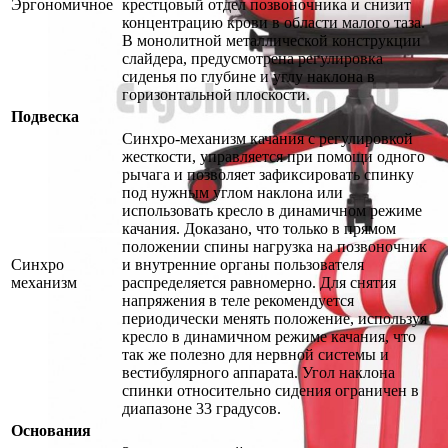
Эргономичное
крестцовый отдел позвоночника и снизит
концентрацию крови в области малого таза.
В монолитной металлической конструкции
слайдера, предусмотрена регулировка
сиденья по глубине и углу наклона в
горизонтальной плоскости.
Подвеска
Синхро-механизм качания с регулировкой
жесткости, управляется при помощи одного
рычага и позволяет зафиксировать спинку
под нужным углом наклона или
использовать кресло в динамичном режиме
качания. Доказано, что только в прямом
положении спины нагрузка на позвоночник
Синхро
и внутренние органы пользователя
механизм
распределяется равномерно. Для снятия
напряжения в теле рекомендуется
периодически менять положение, используя
кресло в динамичном режиме качания, что
так же полезно для нервной системы и
вестибулярного аппарата. Угол наклона
спинки относительно сидения ограничен в
диапазоне 33 градусов.
Основания