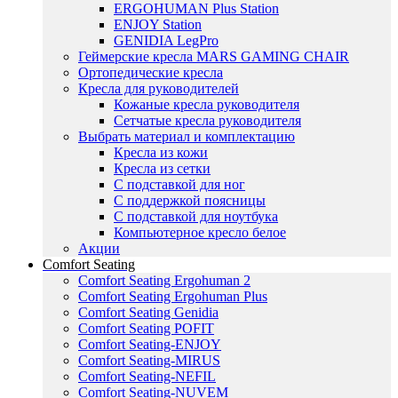
ERGOHUMAN Plus Station
ENJOY Station
GENIDIA LegPro
Геймерские кресла MARS GAMING CHAIR
Ортопедические кресла
Кресла для руководителей
Кожаные кресла руководителя
Сетчатые кресла руководителя
Выбрать материал и комплектацию
Кресла из кожи
Кресла из сетки
С подставкой для ног
С поддержкой поясницы
С подставкой для ноутбука
Компьютерное кресло белое
Акции
Comfort Seating
Comfort Seating Ergohuman 2
Comfort Seating Ergohuman Plus
Comfort Seating Genidia
Comfort Seating POFIT
Comfort Seating-ENJOY
Comfort Seating-MIRUS
Comfort Seating-NEFIL
Comfort Seating-NUVEM