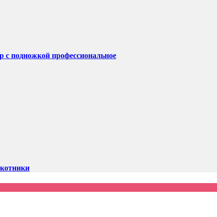
ер с подножкой профессиональное
окотники