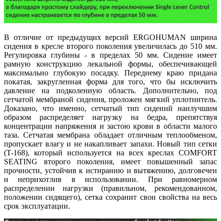
В отличие от предыдущих версий ERGOHUMAN ширина
сидения в кресле второго поколения увеличилась до 510 мм.
Регулировка глубины - в пределах 50 мм. Сидение имеет
рамную конструкцию лекальной формы, обеспечивающей
максимально глубокую посадку. Переднему краю придана
покатая, закругленная форма для того, что бы исключить
давление на подколенную область. Дополнительно, под
сетчатой мембраной сидения, проложен мягкий уплотнитель.
Доказано, что именно, сетчатый тип сидений наилучшим
образом распределяет нагрузку на бедра, препятствуя
концентрации напряжения и застою крови в области малого
таза. Сетчатая мембрана обладает отличным теплообменом,
пропускает влагу и не накапливает запахи. Новый тип сетки
(T-168), который используется на всех креслах COMFORT
SEATING второго поколения, имеет повышенный запас
прочности, устойчив к истиранию и вытяжению, долговечен
и неприхотлив в использовании. При равномерном
распределении нагрузки (правильном, рекомендованном,
положении сидящего), сетка сохранит свои свойства на весь
срок эксплуатации.