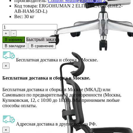
Производитель:
Comfort Seating Ergohuman 2
Код товара:
ERGOHUMAN 2 ELITE BLACK (EHE2-
AB-HAM-5D-L)
Вес:
30 кг
Быстрый заказ
В корзину
В закладки
В сравнение
Бесплатная доставка и сборка в Москве.
×
Бесплатная доставка и сборка в Москве.
Бесплатная доставка и сборка в Москве (МКАД) или
Самовывоз по предварительной договоренности (Москва,
Куликовская, 12, с 10:00 до 18:00). Мы принимаем любые
способы оплаты.
Адресная доставка в другие города РФ.
×