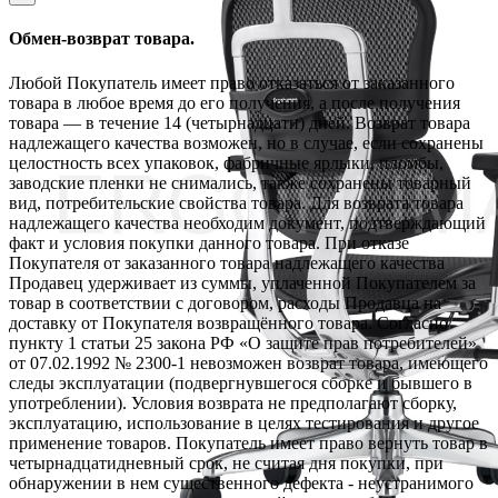
Обмен-возврат товара.
Любой Покупатель имеет право отказаться от заказанного
товара в любое время до его получения, а после получения
товара — в течение 14 (четырнадцати) дней. Возврат товара
надлежащего качества возможен, но в случае, если сохранены
целостность всех упаковок, фабричные ярлыки, пломбы,
заводские пленки не снимались, также сохранены товарный
вид, потребительские свойства товара. Для возврата товара
надлежащего качества необходим документ, подтверждающий
факт и условия покупки данного товара. При отказе
Покупателя от заказанного товара надлежащего качества
Продавец удерживает из суммы, уплаченной Покупателем за
товар в соответствии с договором, расходы Продавца на
доставку от Покупателя возвращённого товара. Согласно
пункту 1 статьи 25 закона РФ «О защите прав потребителей»
от 07.02.1992 № 2300-1 невозможен возврат товара, имеющего
следы эксплуатации (подвергнувшегося сборке и бывшего в
употреблении). Условия возврата не предполагают сборку,
эксплуатацию, использование в целях тестирования и другое
применение товаров. Покупатель имеет право вернуть товар в
четырнадцатидневный срок, не считая дня покупки, при
обнаружении в нем существенного дефекта - неустранимого