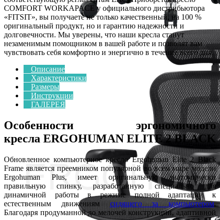
COMFORT WORKAPACE у официального дистрибьютора
«FITSIT», вы получаете не только качественный, на 100 %
оригинальный продукт, но и гарантию надежности и
долговечности. Мы уверены, что наши кресла станут
незаменимым помощником в вашей работе и позволят вам
чувствовать себя комфортно и энергично в течение всего дня.
Описание
Характеристики
Размеры
Инструкции
ГАЛЕРЕЯ
Особенности эргономичного
кресла ERGOHUMAN ELITE 2 BLACK
Обновленное компьютерное кресло Ergohuman Elite 2 Black
Frame является преемником популярной во всем мире модели
Ergohuman Plus, имеет оригинальную анатомически
правильную спинку, разработанную специально для
динамичной работы в режиме полной адаптации к
естественным движениям
сидящего за компьютером
.
Благодаря продуманной до мелочей конструкции, адаптивной