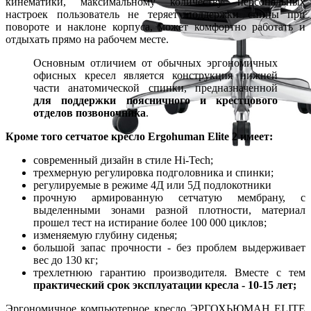
кинематики, максимальному количеству персональных
настроек пользователь не теряет поддержки спины при
повороте и наклоне корпуса, может комфортно работать и
отдыхать прямо на рабочем месте.
Основным отличием от обычных эргономичных
офисных кресел является конструкция нижней
части анатомической спинки, предназначенной
для поддержки поясничного и крестцового
отделов позвоночника
.
Кроме того сетчатое креcло Ergohuman Elite 2 имеет:
современный дизайн в стиле Hi-Tech;
трехмерную регулировка подголовника и спинки;
регулируемые в режиме 4Д или 5Д подлокотники
прочную армированную сетчатую мембрану, с
выделенными зонами разной плотности, материал
прошел тест на истирание более 100 000 циклов;
изменяемую глубину сиденья;
большой запас прочности - без проблем выдерживает
вес до 130 кг;
трехлетнюю гарантию производителя. Вместе с тем
практический срок эксплуатации кресла - 10-15 лет;
Эргономичное компьютерное кресло ЭРГОХЬЮМАН ELITE