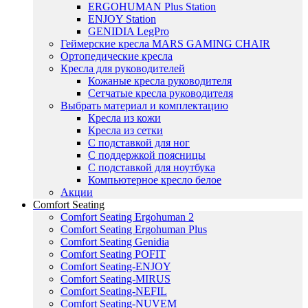
ERGOHUMAN Plus Station
ENJOY Station
GENIDIA LegPro
Геймерские кресла MARS GAMING CHAIR
Ортопедические кресла
Кресла для руководителей
Кожаные кресла руководителя
Сетчатые кресла руководителя
Выбрать материал и комплектацию
Кресла из кожи
Кресла из сетки
С подставкой для ног
С поддержкой поясницы
С подставкой для ноутбука
Компьютерное кресло белое
Акции
Comfort Seating
Comfort Seating Ergohuman 2
Comfort Seating Ergohuman Plus
Comfort Seating Genidia
Comfort Seating POFIT
Comfort Seating-ENJOY
Comfort Seating-MIRUS
Comfort Seating-NEFIL
Comfort Seating-NUVEM