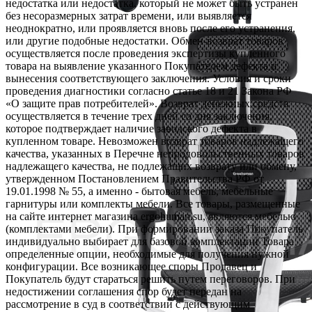
недостатка или недостатка, который не может быть устранен
без несоразмерных затрат времени, или выявляется
неоднократно, или проявляется вновь после его устранения,
или другие подобные недостатки. Обмен-возврат товаров
осуществляется после проведения экспертизы купленного
товара на выявление указанного Покупателем дефекта и
вынесения соответствующего заключения. Условия и сроки
проведения диагностики согласно статье 18 и 21 Закона РФ
«О защите прав потребителей». Возврат денежных средств
осуществляется в течение трех дней со дня заключения,
которое подтверждает наличие заводского дефекта в
купленном товаре. Невозможен возврат товаров надлежащего
качества, указанных в Перечне непродовольственных товаров
надлежащего качества, не подлежащих возврату или обмену,
утвержденном Постановлением Правительства РФ от
19.01.1998 № 55, а именно - бытовая мебель, мебельные
гарнитуры или комплекты мебели. Все товары, размещенные
на сайте интернет магазина ergohuman.su, являются мебелью
(комплектами мебели). При формировании заказа Покупатель
индивидуально выбирает для базовой комплектации Товара
определенные опции, необходимые для получения нужной
конфигурации. Все возникающее споры Продавец и
Покупатель будут стараться решить путем переговоров. При
недостижении соглашения спор будет передан на
рассмотрение в суд в соответствии с действующим