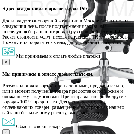
Адресная доставка в другие города РФ.
Доставка до транспортной компании в Москве бесплатно, на
следующий день, после подтверждения заказа, для
последующей транспортировки груза в любой регион РФ.
Расчет стоимости услуг, исходя из тарифов ТК и удаленности.
Пожалуйста, обратитесь к нам, для уточнения стоимости.
Мы принимаем к оплате любые платежи.
×
Мы принимаем к оплате любые платежи.
Возможна оплата картой или наличными, предварительно,
или в момент получения товара при доставке по Москве и
ближайшему Подмосковью. При отправке товаров в другие
города - 100 % предоплата. Для юридических лиц,
оплачивающих товары, размещенные на страницах нашего
сайта по безналичному расчету, высылается счет.
Обмен-возврат товара.
×