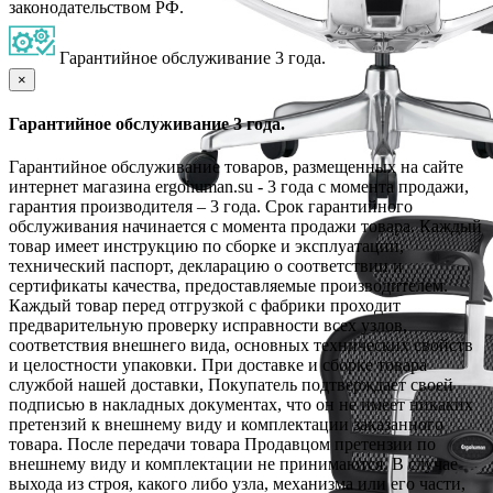
законодательством РФ.
Гарантийное обслуживание 3 года.
×
Гарантийное обслуживание 3 года.
Гарантийное обслуживание товаров, размещенных на сайте
интернет магазина ergohuman.su - 3 года с момента продажи,
гарантия производителя – 3 года. Срок гарантийного
обслуживания начинается с момента продажи товара. Каждый
товар имеет инструкцию по сборке и эксплуатации,
технический паспорт, декларацию о соответствии и
сертификаты качества, предоставляемые производителем.
Каждый товар перед отгрузкой с фабрики проходит
предварительную проверку исправности всех узлов,
соответствия внешнего вида, основных технических свойств
и целостности упаковки. При доставке и сборке товара
службой нашей доставки, Покупатель подтверждает своей
подписью в накладных документах, что он не имеет никаких
претензий к внешнему виду и комплектации заказанного
товара. После передачи товара Продавцом претензии по
внешнему виду и комплектации не принимаются. В случае
выхода из строя, какого либо узла, механизма или его части,