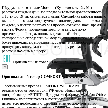
Шоурум на юго-западе Москвы (Куликовская, 12). Мы
работаем каждый день, по предварительной договоренности,
с 13-ти до 19-ти, свяжитесь с нами! Специфика работы нашего
выставочного зала подразумевает индивидуальный подход к
каждому клиенту, поэтому мы просим согласовывать время
визита. Формат посещения предполагает: краткую
презентацию бренда, полный, детальный обзор и
тестирование определенной модели или, при необходимости,
более широкий, по модельный, сравнительный обзор всей
продукции, консультацию по настройке, рекомендации по
работе и помощь в выборе.
Оригинальный товар COMFORT WORKAPACE
×
Оригинальный товар COMFORT WORKAPACE
Эргономичные кресла COMFORT WORKAPACE,
реализуются на территории РФ через официального
дистрибьютора «FITSIT». Продукция фабрики «Comfort Office
Furniture» импортируется в Россию по прямому контракту и
имеет всю необходимую разрешительную документацию,
соответствующую регламентам ЕАС. Приобретая кресло