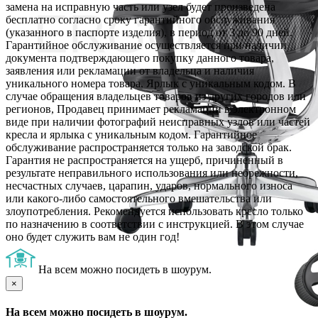
замена на исправную часть или узел будет произведена
бесплатно согласно сроку гарантийного обслуживания
(указанного в паспорте изделия), в период от 3 до 90 дней.
Гарантийное обслуживание осуществляется при наличии
документа подтверждающего покупку данного товара,
заявления или рекламации от владельца и наличия
уникального номера товара. Ярлык с уникальным кодом. В
случае обращения владельцев товаров из других городов или
регионов, Продавец принимает рекламации в электронном
виде при наличии фотографий неисправных узлов или частей
кресла и ярлыка с уникальным кодом. Гарантийное
обслуживание распространяется только на заводской брак.
Гарантия не распространяется на ущерб, причиненный в
результате неправильного использования или небрежности,
несчастных случаев, царапин, ударов, нормального износа
или какого-либо самостоятельного вмешательства или
злоупотребления. Рекомендуется использовать кресло только
по назначению в соответствии с инструкцией. В этом случае
оно будет служить вам не один год!
На всем можно посидеть в шоурум.
×
На всем можно посидеть в шоурум.