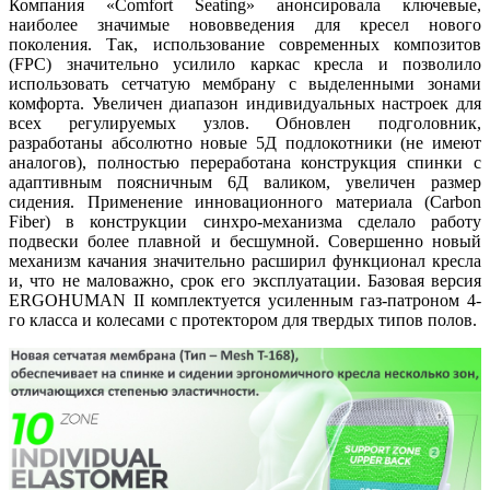
Компания «Comfort Seating» анонсировала ключевые,
наиболее значимые нововведения для кресел нового
поколения. Так, использование современных композитов
(FPC) значительно усилило каркас кресла и позволило
использовать сетчатую мембрану с выделенными зонами
комфорта. Увеличен диапазон индивидуальных настроек для
всех регулируемых узлов. Обновлен подголовник,
разработаны абсолютно новые 5Д подлокотники (не имеют
аналогов), полностью переработана конструкция спинки с
адаптивным поясничным 6Д валиком, увеличен размер
сидения. Применение инновационного материала (Carbon
Fiber) в конструкции синхро-механизма сделало работу
подвески более плавной и бесшумной. Совершенно новый
механизм качания значительно расширил функционал кресла
и, что не маловажно, срок его эксплуатации. Базовая версия
ERGOHUMAN II комплектуется усиленным газ-патроном 4-
го класса и колесами с протектором для твердых типов полов.