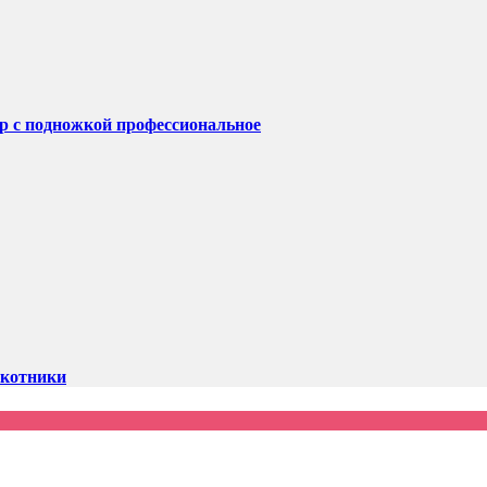
ер с подножкой профессиональное
окотники