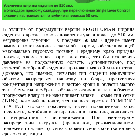
В отличие от предыдущих версий ERGOHUMAN ширина
сидения в кресле второго поколения увеличилась до 510 мм.
Регулировка глубины - в пределах 50 мм. Сидение имеет
рамную конструкцию лекальной формы, обеспечивающей
максимально глубокую посадку. Переднему краю придана
покатая, закругленная форма для того, что бы исключить
давление на подколенную область. Дополнительно, под
сетчатой мембраной сидения, проложен мягкий уплотнитель.
Доказано, что именно, сетчатый тип сидений наилучшим
образом распределяет нагрузку на бедра, препятствуя
концентрации напряжения и застою крови в области малого
таза. Сетчатая мембрана обладает отличным теплообменом,
пропускает влагу и не накапливает запахи. Новый тип сетки
(T-168), который используется на всех креслах COMFORT
SEATING второго поколения, имеет повышенный запас
прочности, устойчив к истиранию и вытяжению, долговечен
и неприхотлив в использовании. При равномерном
распределении нагрузки (правильном, рекомендованном,
положении сидящего), сетка сохранит свои свойства на весь
срок эксплуатации.