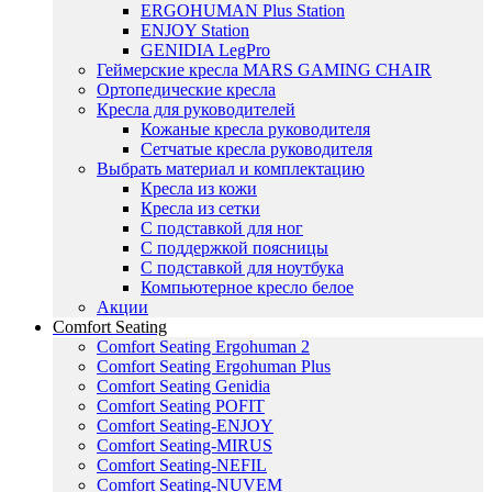
ERGOHUMAN Plus Station
ENJOY Station
GENIDIA LegPro
Геймерские кресла MARS GAMING CHAIR
Ортопедические кресла
Кресла для руководителей
Кожаные кресла руководителя
Сетчатые кресла руководителя
Выбрать материал и комплектацию
Кресла из кожи
Кресла из сетки
С подставкой для ног
С поддержкой поясницы
С подставкой для ноутбука
Компьютерное кресло белое
Акции
Comfort Seating
Comfort Seating Ergohuman 2
Comfort Seating Ergohuman Plus
Comfort Seating Genidia
Comfort Seating POFIT
Comfort Seating-ENJOY
Comfort Seating-MIRUS
Comfort Seating-NEFIL
Comfort Seating-NUVEM