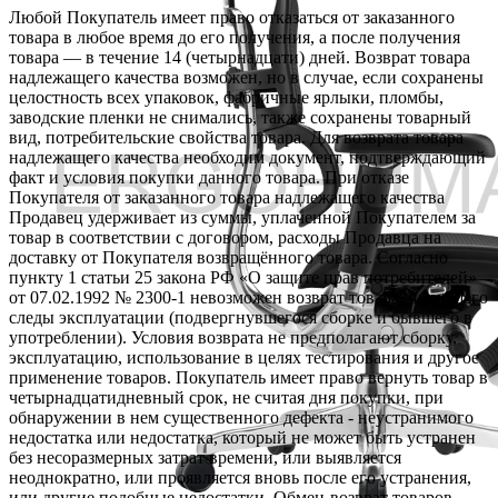
Любой Покупатель имеет право отказаться от заказанного
товара в любое время до его получения, а после получения
товара — в течение 14 (четырнадцати) дней. Возврат товара
надлежащего качества возможен, но в случае, если сохранены
целостность всех упаковок, фабричные ярлыки, пломбы,
заводские пленки не снимались, также сохранены товарный
вид, потребительские свойства товара. Для возврата товара
надлежащего качества необходим документ, подтверждающий
факт и условия покупки данного товара. При отказе
Покупателя от заказанного товара надлежащего качества
Продавец удерживает из суммы, уплаченной Покупателем за
товар в соответствии с договором, расходы Продавца на
доставку от Покупателя возвращённого товара. Согласно
пункту 1 статьи 25 закона РФ «О защите прав потребителей»
от 07.02.1992 № 2300-1 невозможен возврат товара, имеющего
следы эксплуатации (подвергнувшегося сборке и бывшего в
употреблении). Условия возврата не предполагают сборку,
эксплуатацию, использование в целях тестирования и другое
применение товаров. Покупатель имеет право вернуть товар в
четырнадцатидневный срок, не считая дня покупки, при
обнаружении в нем существенного дефекта - неустранимого
недостатка или недостатка, который не может быть устранен
без несоразмерных затрат времени, или выявляется
неоднократно, или проявляется вновь после его устранения,
или другие подобные недостатки. Обмен-возврат товаров