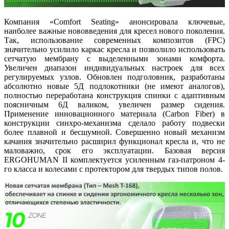
Компания «Comfort Seating» анонсировала ключевые,
наиболее важные нововведения для кресел нового поколения.
Так, использование современных композитов (FPC)
значительно усилило каркас кресла и позволило использовать
сетчатую мембрану с выделенными зонами комфорта.
Увеличен диапазон индивидуальных настроек для всех
регулируемых узлов. Обновлен подголовник, разработаны
абсолютно новые 5Д подлокотники (не имеют аналогов),
полностью переработана конструкция спинки с адаптивным
поясничным 6Д валиком, увеличен размер сидения.
Применение инновационного материала (Carbon Fiber) в
конструкции синхро-механизма сделало работу подвески
более плавной и бесшумной. Совершенно новый механизм
качания значительно расширил функционал кресла и, что не
маловажно, срок его эксплуатации. Базовая версия
ERGOHUMAN II комплектуется усиленным газ-патроном 4-
го класса и колесами с протектором для твердых типов полов.