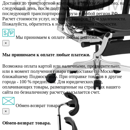
Доставка до транспортной компании в Москве бесплатно, на
следующий день, после подтверждения заказа, для
последующей транспортировки груза в любой регион РФ.
Расчет стоимости услуг, исходя из тарифов ТК и удаленности.
Пожалуйста, обратитесь к нам, для уточнения стоимости.
Мы принимаем к оплате любые платежи.
×
Мы принимаем к оплате любые платежи.
Возможна оплата картой или наличными, предварительно,
или в момент получения товара при доставке по Москве и
ближайшему Подмосковью. При отправке товаров в другие
города - 100 % предоплата. Для юридических лиц,
оплачивающих товары, размещенные на страницах нашего
сайта по безналичному расчету, высылается счет.
Обмен-возврат товара.
×
Обмен-возврат товара.