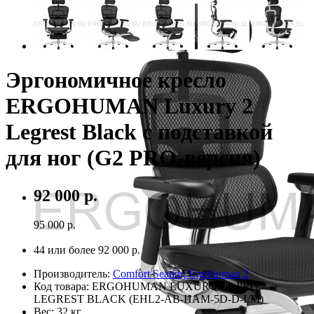
Эргономичное кресло
ERGOHUMAN Luxury 2
Legrest Black с подставкой
для ног (G2 PRO-версия)
92 000 р.
95 000 р.
На складе
44 или более
92 000 р.
Производитель:
Comfort Seating Ergohuman 2
Код товара:
ERGOHUMAN LUXURY G2 PRO
LEGREST BLACK (EHL2-AB-HAM-5D-D-LM)
Вес:
32 кг