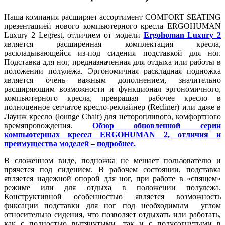
Наша компания расширяет ассортимент COMFORT SEATING
презентацией нового компьютерного кресла ERGOHUMAN
Luxury 2 Legrest, отличием от модели
Ergohoman Luxury 2
является расширенная комплектация кресла,
раскладывающейся из-под сидения подставкой для ног.
Подставка для ног, предназначенная для отдыха или работы в
положении полулежа. Эргономичная раскладная подножка
является очень важным дополнением, значительно
расширяющим возможности и функционал эргономичного,
компьютерного кресла, превращая рабочее кресло в
полноценное сетчатое кресло-реклайнер (Recliner) или даже в
Лаунж кресло (lounge Chair) для неторопливого, комфортного
времяпровождения.
Обзор обновленной серии
компьютерных кресел ERGOHUMAN 2, отличия и
преимущества моделей – подробнее.
В сложенном виде, подножка не мешает пользователю и
прячется под сидением. В рабочем состоянии, подставка
является надежной опорой для ног, при работе в «спящем»
режиме или для отдыха в положении полулежа.
Конструктивной особенностью является возможность
фиксации подставки для ног под необходимым углом
относительно сидения, что позволяет отдыхать или работать,
как с полностью вытянутыми, так и с полусогнутыми в