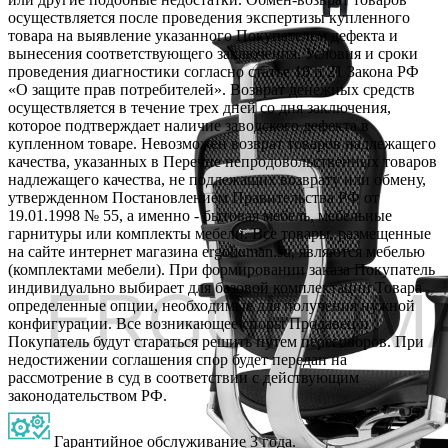
осуществляется после проведения экспертизы купленного
товара на выявление указанного Покупателем дефекта и
вынесения соответствующего заключения. Условия и сроки
проведения диагностики согласно статье 18 и 21 Закона РФ
«О защите прав потребителей». Возврат денежных средств
осуществляется в течение трех дней со дня заключения,
которое подтверждает наличие заводского дефекта в
купленном товаре. Невозможен возврат товаров надлежащего
качества, указанных в Перечне непродовольственных товаров
надлежащего качества, не подлежащих возврату или обмену,
утвержденном Постановлением Правительства РФ от
19.01.1998 № 55, а именно - бытовая мебель, мебельные
гарнитуры или комплекты мебели. Все товары, размещенные
на сайте интернет магазина ergohuman.su, являются мебелью
(комплектами мебели). При формировании заказа Покупатель
индивидуально выбирает для базовой комплектации Товара
определенные опции, необходимые для получения нужной
конфигурации. Все возникающее споры Продавец и
Покупатель будут стараться решить путем переговоров. При
недостижении соглашения спор будет передан на
рассмотрение в суд в соответствии с действующим
законодательством РФ.
Гарантийное обслуживание 3 года.